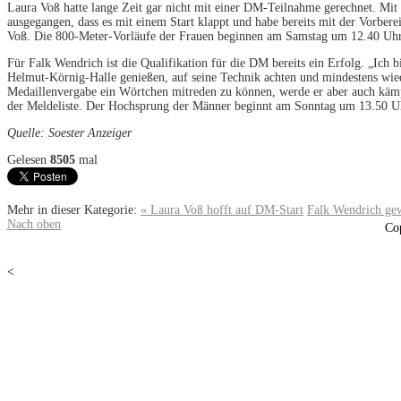
Laura Voß hatte lange Zeit gar nicht mit einer DM-Teilnahme gerechnet. Mit 
ausgegangen, dass es mit einem Start klappt und habe bereits mit der Vorber
Voß. Die 800-Meter-Vorläufe der Frauen beginnen am Samstag um 12.40 Uhr
Für Falk Wendrich ist die Qualifikation für die DM bereits ein Erfolg. „Ich b
Helmut-Körnig-Halle genießen, auf seine Technik achten und mindestens wied
Medaillenvergabe ein Wörtchen mitreden zu können, werde er aber auch käm
der Meldeliste. Der Hochsprung der Männer beginnt am Sonntag um 13.50 U
Quelle: Soester Anzeiger
Gelesen
8505
mal
Mehr in dieser Kategorie:
« Laura Voß hofft auf DM-Start
Falk Wendrich ge
Nach oben
Co
<